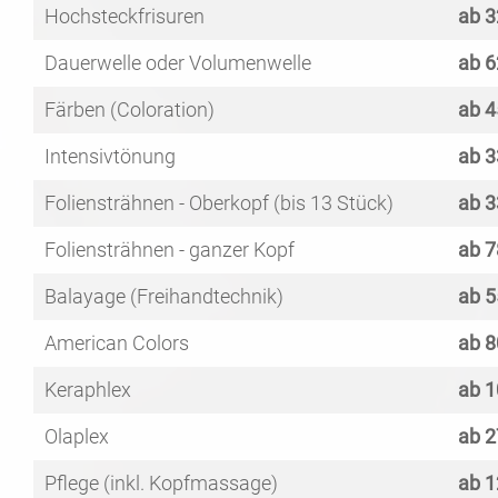
Hochsteckfrisuren
ab 3
Dauerwelle oder Volumenwelle
ab 6
Färben (Coloration)
ab 4
Intensivtönung
ab 3
Foliensträhnen - Oberkopf (bis 13 Stück)
ab 3
Foliensträhnen - ganzer Kopf
ab 7
Balayage (Freihandtechnik)
ab 5
American Colors
ab 8
Keraphlex
ab 1
Olaplex
ab 2
Pflege (inkl. Kopfmassage)
ab 1